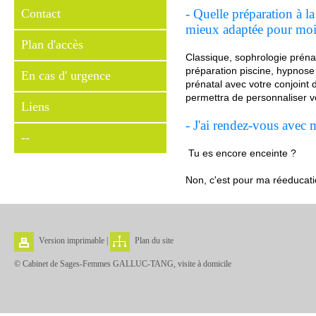
Contact
- Quelle préparation à la
mieux adaptée pour moi
Plan d'accès
Classique, sophrologie préna
préparation piscine, hypnose p
En cas d' urgence
prénatal avec votre conjoint
permettra de personnaliser v
Liens
- J'ai rendez-vous avec
--
Tu es encore enceinte ?
Non, c'est pour ma réeducati
Version imprimable
|
Plan du site
© Cabinet de Sages-Femmes GALLUC-TANG, visite à domicile