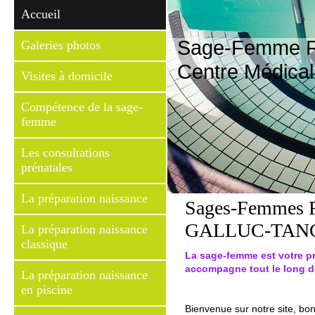
Accueil
Sage-Femme R
Galeries photos
Centre Médical
Visites à domicile
Compétence de la sage-
femme
Les consultations
prénatales
La préparation naissance
Sages-Femmes R
GALLUC-TAN
La préparation naissance
classique
La sage-femme est votre p
accompagne tout le long d
La préparation naissance
en piscine
Bienvenue sur notre site, bon