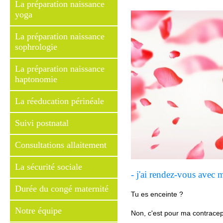
La préparation naissance
yoga
La préparation naissance
sophrologie
La préparation naissance
haptonomie
La réeducation périnéale
Suivi postnatal
Consultations allaitement
La sécurité sociale
- j'ai rendez-vous avec
Durée du congé maternité
Tu es enceinte ?
Notre équipe
Non, c'est pour ma contracep