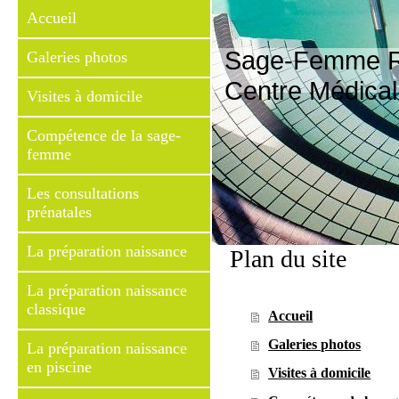
Accueil
Sage-Femme R
Galeries photos
Centre Médical
Visites à domicile
Compétence de la sage-
femme
Les consultations
prénatales
La préparation naissance
Plan du site
La préparation naissance
classique
Accueil
Galeries photos
La préparation naissance
en piscine
Visites à domicile