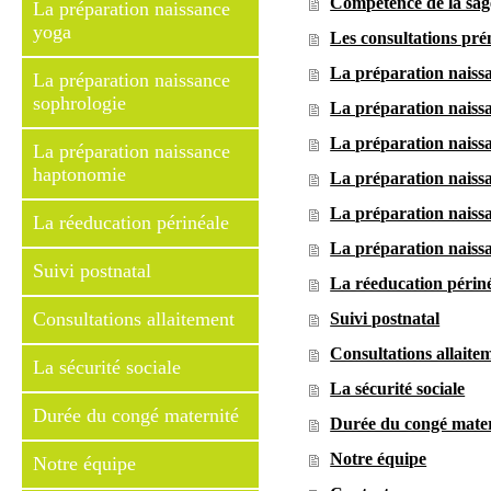
Compétence de la sa
La préparation naissance
yoga
Les consultations pré
La préparation naiss
La préparation naissance
sophrologie
La préparation naissa
La préparation naissa
La préparation naissance
haptonomie
La préparation naiss
La préparation naiss
La réeducation périnéale
La préparation naiss
Suivi postnatal
La réeducation périn
Consultations allaitement
Suivi postnatal
Consultations allaite
La sécurité sociale
La sécurité sociale
Durée du congé maternité
Durée du congé mater
Notre équipe
Notre équipe