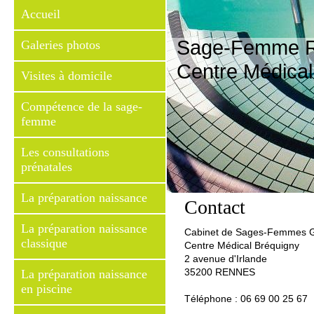
Accueil
Sage-Femme R
Galeries photos
Centre Médical
Visites à domicile
Compétence de la sage-
femme
Les consultations
prénatales
La préparation naissance
Contact
La préparation naissance
Cabinet de Sages-Femmes
classique
Centre Médical Bréquigny
2 avenue d'Irlande
La préparation naissance
35200 RENNES
en piscine
Téléphone : 06 69 00 25 67