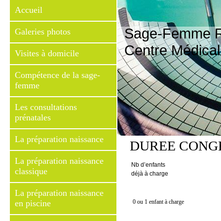
Accueil
Sage-Femme R
Galeries photos
Centre Médical
Visites à domicile
Compétence de la sage-
femme
Les consultations
prénatales
La préparation naissance
DUREE CONG
La préparation naissance
Nb d’enfants
classique
déjà à charge
La préparation naissance
en piscine
0 ou 1 enfant à charge