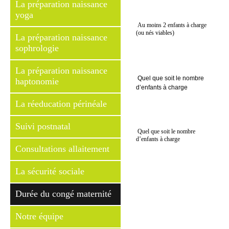
La préparation naissance
yoga
Au moins 2 enfants à charge
(ou nés viables)
La préparation naissance
sophrologie
La préparation naissance
Quel que soit le nombre
haptonomie
d’enfants à charge
La réeducation périnéale
Suivi postnatal
Quel que soit le nombre
d’enfants à charge
Consultations allaitement
La sécurité sociale
Durée du congé maternité
Notre équipe