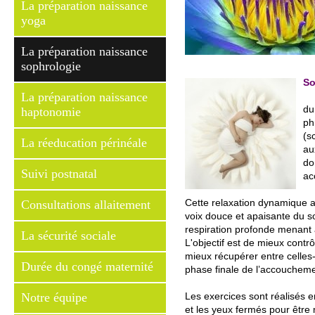
La préparation naissance
yoga
La préparation naissance
sophrologie
So
La préparation naissance
du
haptonomie
ph
(s
La réeducation périnéale
au
do
Suivi postnatal
ac
Consultations allaitement
Cette relaxation dynamique a
voix douce et apaisante du so
respiration profonde menant à
La sécurité sociale
L'objectif est de mieux contrô
mieux récupérer entre celles-
Durée du congé maternité
phase finale de l’accoucheme
Notre équipe
Les exercices sont réalisés e
et les yeux fermés pour être 