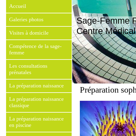
Accueil
Sage-Femme R
Galeries photos
Centre Médical
Visites à domicile
Compétence de la sage-
femme
Les consultations
prénatales
La préparation naissance
Préparation sop
La préparation naissance
classique
La préparation naissance
en piscine