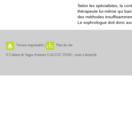
Selon les spécialistes, la co
thérapeute lui-même qui banal
des méthodes insuffisamment
Le sophrologue doit donc avo
Version imprimable
|
Plan du site
© Cabinet de Sages-Femmes GALLUC-TANG, visite à domicile